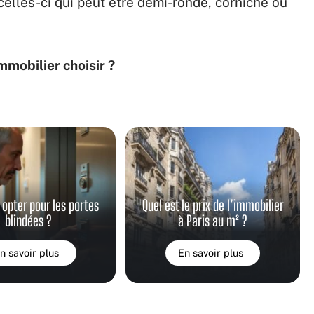
 celles-ci qui peut être demi-ronde, corniche ou
immobilier choisir ?
 opter pour les portes
Quel est le prix de l’immobilier
blindées ?
à Paris au m² ?
n savoir plus
En savoir plus