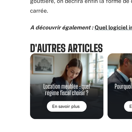
gouttière, on décrira enfin la forme de
carrée.
A découvrir également :
Quel logiciel 
D'AUTRES ARTICLES
Location meublée : quel
Pourquoi
régime fiscal choisir ?
En savoir plus
E