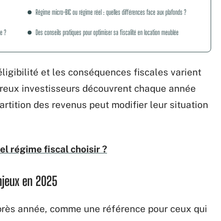
Régime micro-BIC ou régime réel : quelles différences face aux plafonds ?
ée ?
Des conseils pratiques pour optimiser sa fiscalité en location meublée
éligibilité et les conséquences fiscales varient
breux investisseurs découvrent chaque année
artition des revenus peut modifier leur situation
l régime fiscal choisir ?
njeux en 2025
près année, comme une référence pour ceux qui